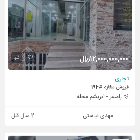
12,000,000,000
ريال
تجاری
فروش مغازه #194
رامسر - ابریشم محله
مهدی نیاستی
2 سال قبل