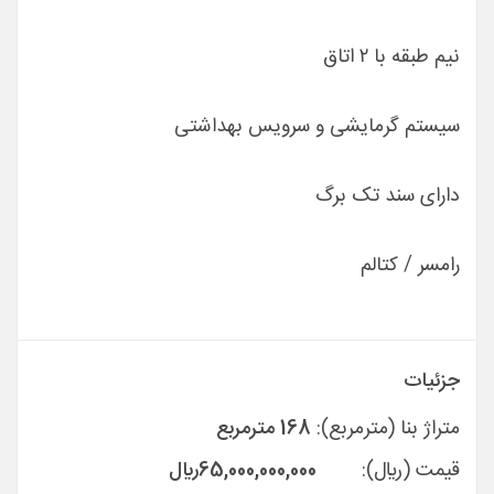
نیم طبقه با ۲ اتاق
سیستم گرمایشی و سرویس بهداشتی
دارای سند تک برگ
رامسر / کتالم
جزئیات
متراژ بنا (مترمربع):
168 مترمربع
قیمت (ريال):
65,000,000,000
ريال