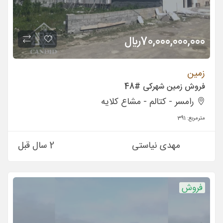
70,000,000,000
ريال
زمین
فروش زمین شهرکی #48
رامسر - کتالم - مشاع كلايه
مترمربع:
391
مهدی نیاستی
2 سال قبل
فروش