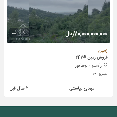
70,000,000,000
ريال
زمین
فروش زمین #247
رامسر - لرسانور
مترمربع:
231
مهدی نیاستی
2 سال قبل