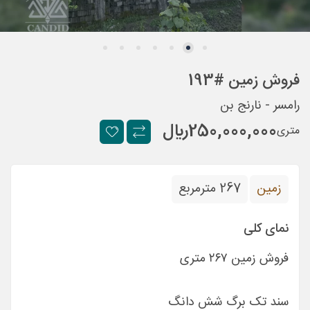
فروش زمین #193
رامسر - نارنج بن
250,000,000
ريال
متری
زمین
267 مترمربع
نمای کلی
فروش زمین ۲۶۷ متری
سند تک برگ شش دانگ