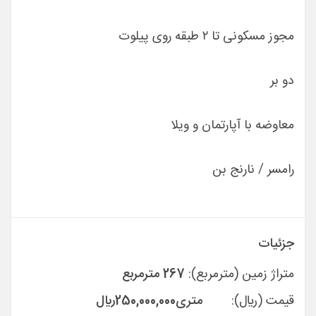
مجوز مسکونی تا ۲ طبقه روی پیلوت
دو بر
معاوضه با آپارتمان و ویلا
رامسر / نارنج بن
جزئیات
متراژ زمین (مترمربع):
267 مترمربع
قیمت (ريال):
متری
250,000,000
ريال