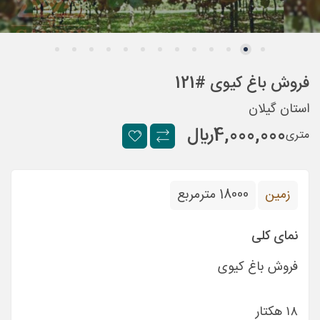
فروش باغ کیوی #121
استان گیلان
4,000,000
ريال
متری
زمین
18000 مترمربع
نمای کلی
فروش باغ کیوی
۱۸ هکتار