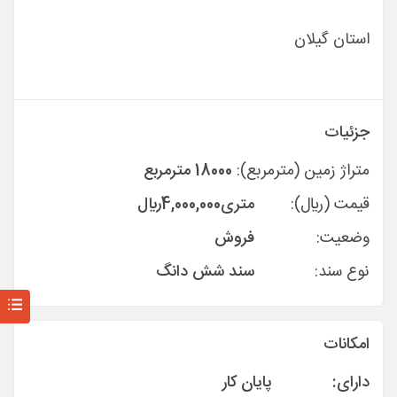
استان گیلان
جزئیات
متراژ زمین (مترمربع):
18000 مترمربع
قیمت (ريال):
متری
4,000,000
ريال
وضعیت:
فروش
نوع سند:
سند شش دانگ
امکانات
دارای:
پایان کار