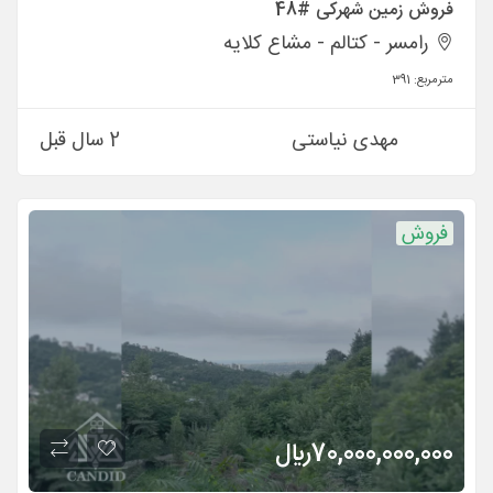
فروش زمین شهرکی #48
رامسر - کتالم - مشاع كلايه
مترمربع:
391
مهدی نیاستی
2 سال قبل
فروش
70,000,000,000
ريال