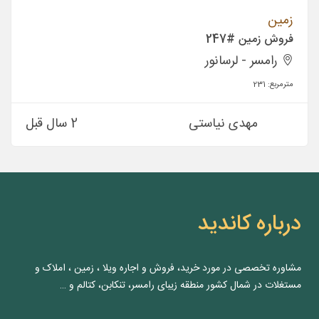
زمین
فروش زمین #247
رامسر - لرسانور
مترمربع:
231
مهدی نیاستی
2 سال قبل
درباره کاندید
مشاوره‌ تخصصی در مورد خرید، فروش و اجاره ویلا ، زمین ، املاک و
مستغلات در شمال کشور منطقه زیبای رامسر، تنکابن، کتالم و …