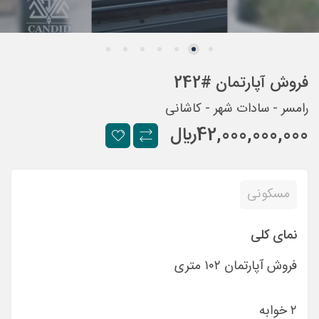
فروش آپارتمان #242
رامسر - سادات شهر - كاشانی
42,000,000,000
ريال
مسکونی
نمای کلی
فروش آپارتمان ١٠٢ متری
٢ خوابه