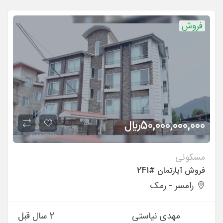
فروش
50,000,000,000
ريال
مسکونی
فروش آپارتمان #241
رامسر - رمک
مهدی نیاستی
2 سال قبل