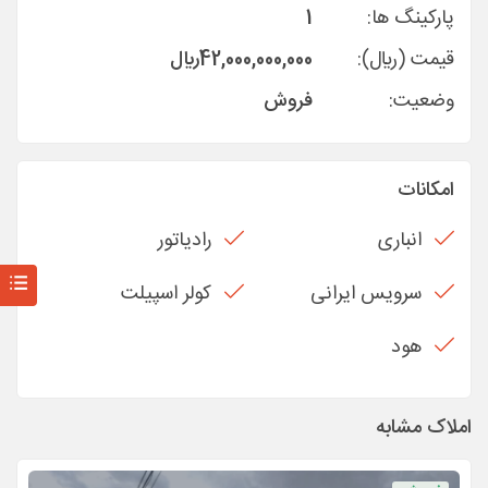
پارکینگ ها:
1
قیمت (ريال):
42,000,000,000
ريال
وضعیت:
فروش
امکانات
انباری
رادیاتور
سرویس ایرانی
کولر اسپیلت
هود
املاک مشابه