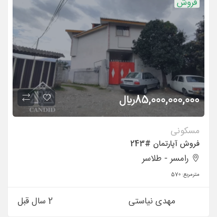
فروش
85,000,000,000
ريال
مسکونی
فروش آپارتمان #243
رامسر - طلاسر
مترمربع:
570
مهدی نیاستی
2 سال قبل