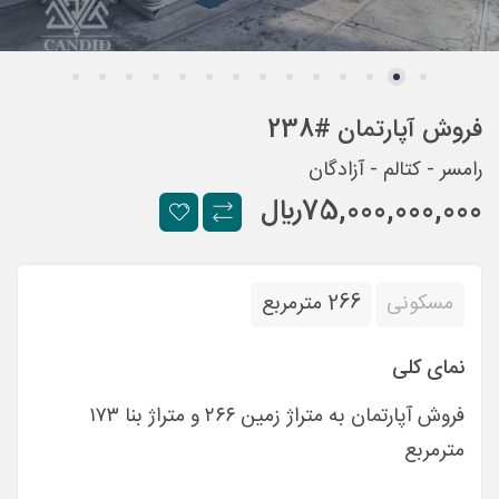
فروش آپارتمان #238
رامسر - کتالم - آزادگان
75,000,000,000
ريال
مسکونی
266 مترمربع
نمای کلی
فروش آپارتمان به متراژ زمین ٢۶۶ و متراژ بنا ١٧٣
مترمربع