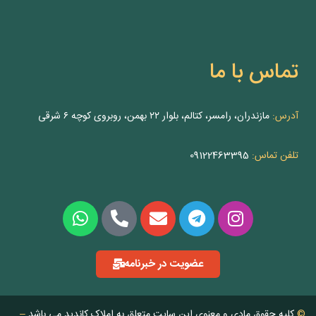
تماس با ما
آدرس:
مازندران، رامسر، کتالم، بلوار ۲۲ بهمن، روبروی کوچه ۶ شرقی
تلفن تماس:
09122463395
عضویت در خبرنامه
©
کلیه حقوق مادی و معنوی این سایت متعلق به املاک کاندید می باشد
–