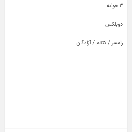
٣ خوابه
دوبلکس
رامسر / کتالم / آزادگان