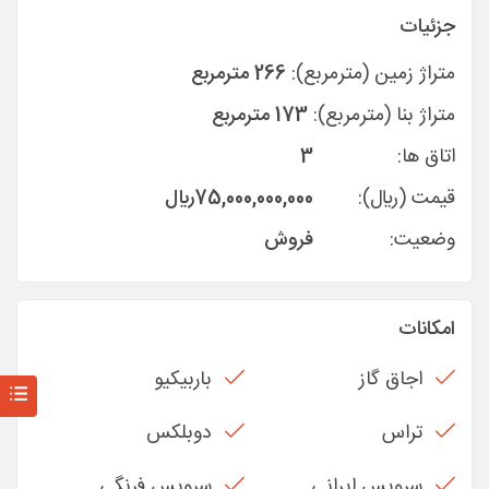
جزئیات
متراژ زمین (مترمربع):
266 مترمربع
متراژ بنا (مترمربع):
173 مترمربع
اتاق ها:
3
قیمت (ريال):
75,000,000,000
ريال
وضعیت:
فروش
امکانات
اجاق گاز
باربیکیو
تراس
دوبلکس
سرویس ایرانی
سرویس فرنگی