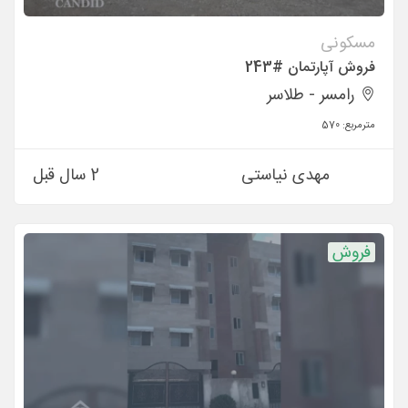
مسکونی
فروش آپارتمان #243
رامسر - طلاسر
مترمربع:
570
مهدی نیاستی
2 سال قبل
فروش