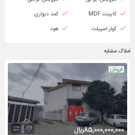
کابینت MDF
کمد دیواری
کولر اسپیلت
هود
املاک مشابه
فروش
85,000,000,000
ريال