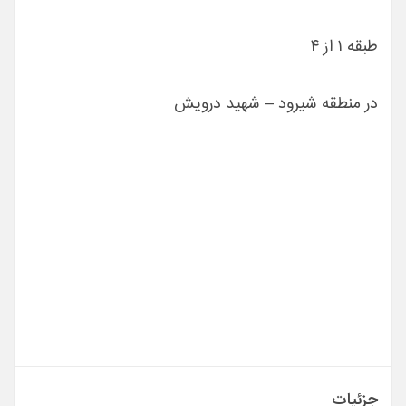
طبقه ١ از ۴
در منطقه شیرود – شهید درویش
جزئیات