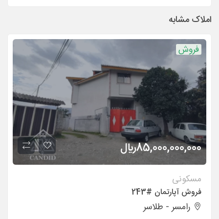
املاک مشابه
فروش
85,000,000,000
ريال
مسکونی
فروش آپارتمان #243
رامسر - طلاسر