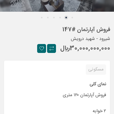
فروش آپارتمان #147
شيرود - شهيد درويش
30,000,000,000
ريال
مسکونی
نمای کلی
فروش آپارتمان ١٢٠ متری
٢ خوابه