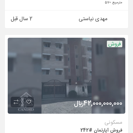
مترمربع:
570
مهدی نیاستی
2 سال قبل
فروش
42,000,000,000
ريال
مسکونی
فروش آپارتمان #242