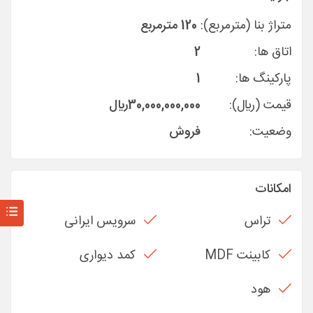
متراژ بنا (مترمربع):
120 مترمربع
اتاق ها:
2
پارکینگ ها:
1
قیمت (ريال):
30,000,000,000
ريال
وضعیت:
فروش
امکانات
تراس
سرویس ایرانی
کابینت MDF
کمد دیواری
هود