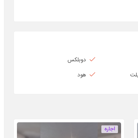
دوبلکس
یلت
هود
اجاره