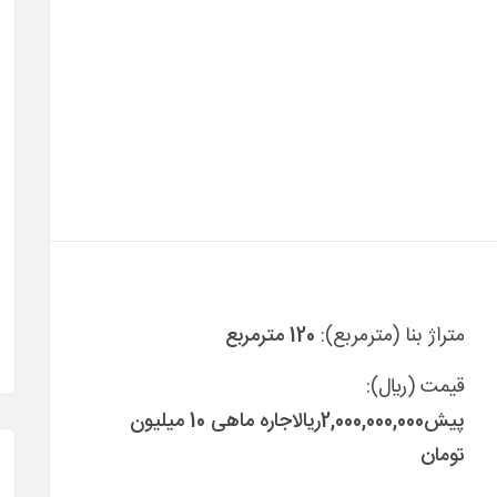
متراژ بنا (مترمربع):
120 مترمربع
قیمت (ريال):
پیش
2,000,000,000
ريال
اجاره ماهی 10 میلیون
تومان