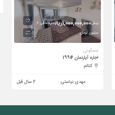
1,000,000,000
ريال
پیش
اجاره ماهی 6
میلیون تومان
مسکونی
اجاره آپارتمان #199
کتالم
مهدی نیاستی
2 سال قبل