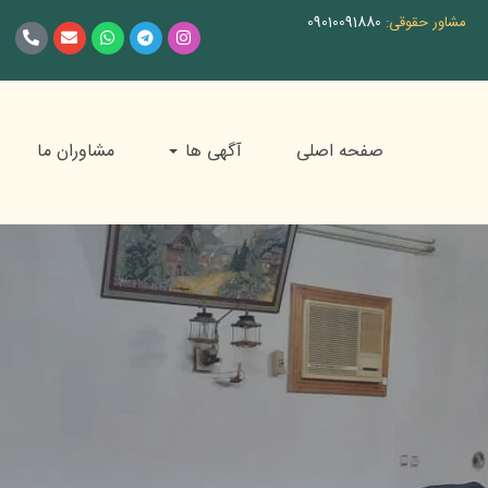
مشاور حقوقی:
09010091880
صفحه اصلی
آگهی ها
مشاوران ما