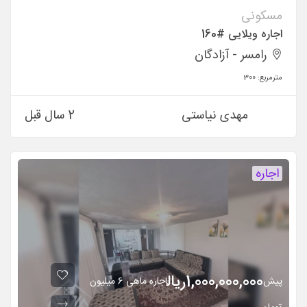
مسکونی
اجاره ویلایی #160
رامسر - آزادگان
مترمربع:
300
مهدی نیاستی
2 سال قبل
اجاره
1,000,000,000
ريال
پیش
اجاره ماهی 6 میلیون