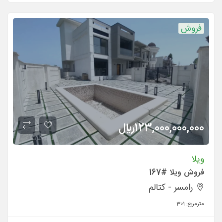
فروش
123,000,000,000
ريال
ویلا
فروش ویلا #167
رامسر - کتالم
مترمربع:
301