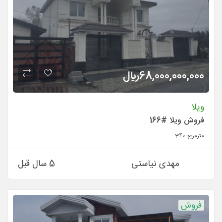
68,000,000,000
ريال
ویلا
فروش ویلا #166
مترمربع:
340
مهدی نیاستی
5 سال قبل
فروش