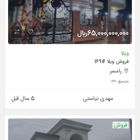
65,000,000,000
ريال
ویلا
فروش ویلا #169
رامسر
مترمربع:
260
مهدی نیاستی
5 سال قبل
فروش