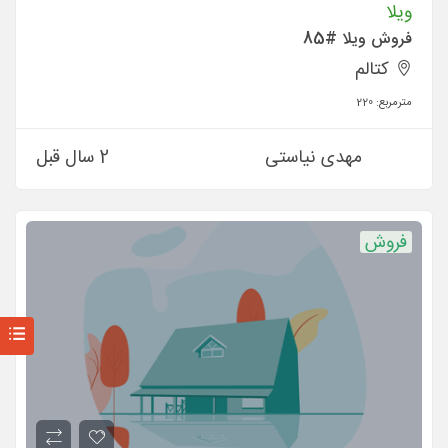
ویلا
فروش ویلا #85
کتالم
مترمربع:
220
مهدی نیاستی
2 سال قبل
فروش