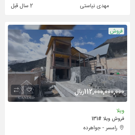
مهدی نیاستی
2 سال قبل
فروش
112,000,000,000
ريال
ویلا
فروش ویلا #131
رامسر - جواهرده