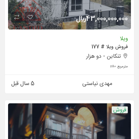
43,000,000,000
ريال
ویلا
فروش ویلا # 177
تنکابن - دو هزار
مترمربع:
280
مهدی نیاستی
5 سال قبل
فروش