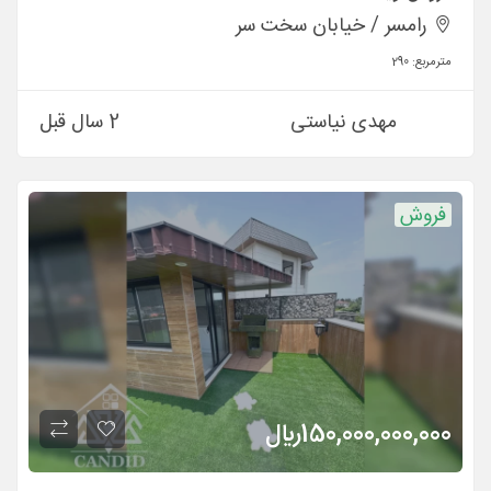
رامسر / خیابان سخت سر
مترمربع:
290
مهدی نیاستی
2 سال قبل
فروش
150,000,000,000
ريال