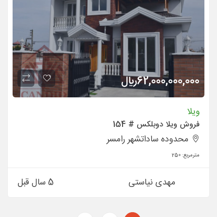
62,000,000,000
ريال
ویلا
فروش ویلا دوبلکس # 154
محدوده ساداتشهر رامسر
مترمربع:
250
مهدی نیاستی
5 سال قبل