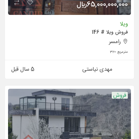
65,000,000,000
ريال
ویلا
فروش ویلا # 146
رامسر
مترمربع:
320
مهدی نیاستی
5 سال قبل
فروش