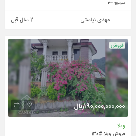
مترمربع:
300
مهدی نیاستی
2 سال قبل
فروش
190,000,000,000
ريال
ویلا
فروش ویلا #130