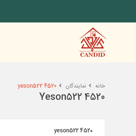
خانه
نمایندگان
yeson522 4520
Yeson522 4520
yeson522 4520