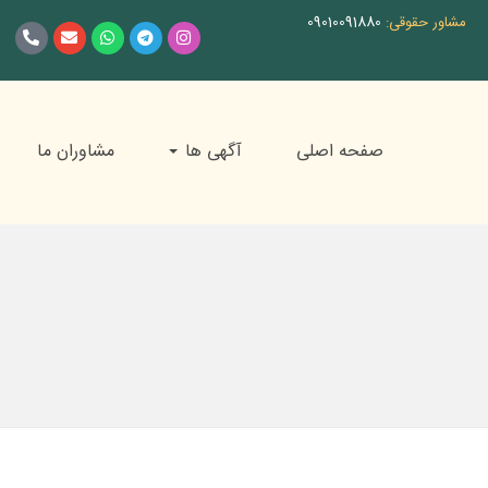
مشاور حقوقی:
09010091880
صفحه اصلی
آگهی ها
مشاوران ما