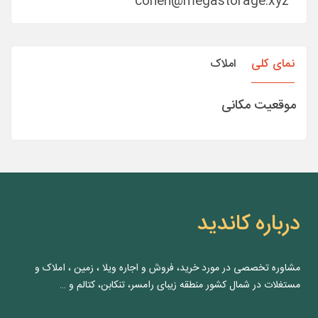
cohen@megastorage.xyz
نمای کلی
املاک
موقعیت مکانی
درباره کاندید
مشاوره‌ تخصصی در مورد خرید، فروش و اجاره ویلا ، زمین ، املاک و
مستغلات در شمال کشور منطقه زیبای رامسر، تنکابن، کتالم و …