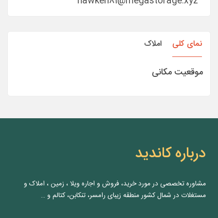
hawken81@megastorage.xyz
نمای کلی
املاک
موقعیت مکانی
درباره کاندید
مشاوره‌ تخصصی در مورد خرید، فروش و اجاره ویلا ، زمین ، املاک و
مستغلات در شمال کشور منطقه زیبای رامسر، تنکابن، کتالم و …